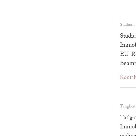
Studium
Studiu
Immobi
EU-Rec
Beamte
Kontak
Tätigkeit
Tätig 
Immobi